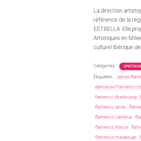
La direction artisti
référence de la rég
ESTRELLA. Elle pro
Artistiques en Mil
culturel Ibérique d
Catégories :
SPECTACL
Étiquettes :
danse flamen
danseuse Flamenco ha
famenco strasbourg
flamenco arras
flame
flamenco cambrai
fl
flamenco france
flam
flamenco maubeuge