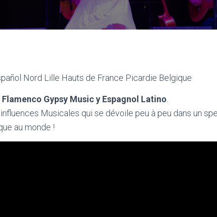
añol Nord Lille Hauts de France Picardie Belgique
 Flamenco Gypsy Music y Espagnol Latino
.
d’influences Musicales qui se dévoile peu à peu dans un sp
ique au monde !