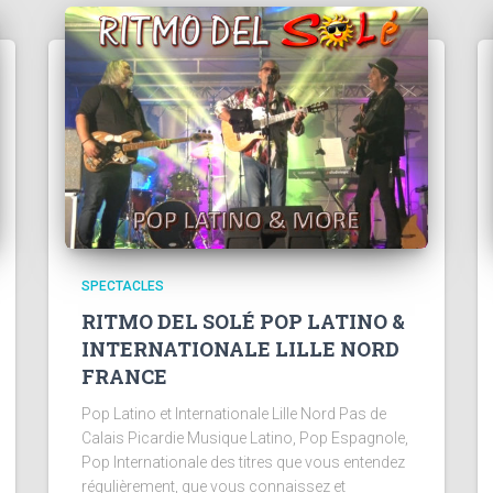
SPECTACLES
RITMO DEL SOLÉ POP LATINO &
INTERNATIONALE LILLE NORD
FRANCE
Pop Latino et Internationale Lille Nord Pas de
Calais Picardie Musique Latino, Pop Espagnole,
Pop Internationale des titres que vous entendez
régulièrement, que vous connaissez et