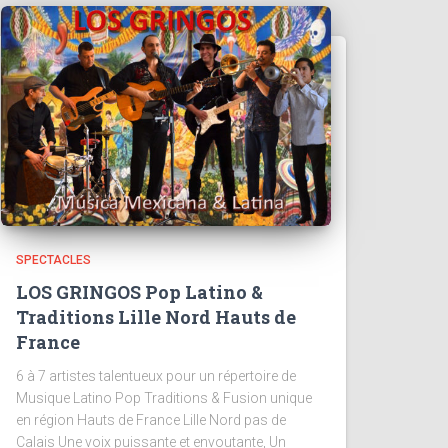
SPECTACLES
LOS GRINGOS Pop Latino &
Traditions Lille Nord Hauts de
France
6 à 7 artistes talentueux pour un répertoire de
Musique Latino Pop Traditions & Fusion unique
en région Hauts de France Lille Nord pas de
Calais Une voix puissante et envoutante, Un