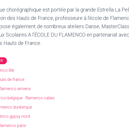
que chorégraphique est portée par la grande Estrella La Pel
ion des Hauts de France, professeure à l’école de Flamenc
pose également de nombreux ateliers Danse, MasterClass 
ieux Scolaires A l’ÉCOLE DU FLAMENCO en partenariat ave
es Hauts de France.
ES
co lille
uts de france
flamenco amiens
nco belgique
flamenco calais
amenco dunkerque
enco gypsy nord
flamenco paris