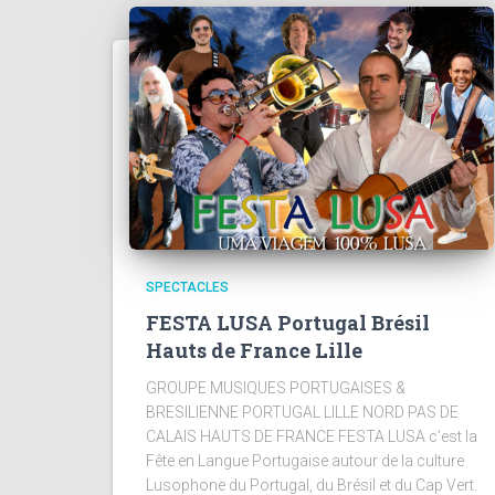
SPECTACLES
FESTA LUSA Portugal Brésil
Hauts de France Lille
GROUPE MUSIQUES PORTUGAISES &
BRESILIENNE PORTUGAL LILLE NORD PAS DE
CALAIS HAUTS DE FRANCE FESTA LUSA c’est la
Fête en Langue Portugaise autour de la culture
Lusophone du Portugal, du Brésil et du Cap Vert.