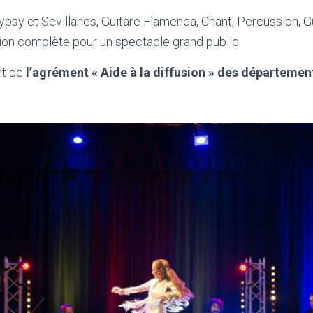
sy et Sevillanes, Guitare Flamenca, Chant, Percussion, G
tion complète pour un spectacle grand public
nt de
l’agrément « Aide à la diffusion » des départemen