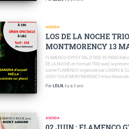
AGENDA
LOS DE LA NOCHE TRIO
MONTMORENCY 13 MAI
FLAMENCO GYPSY VAL D’OISE 95 PARIS Retrouv
DE LA NOCHE en formule TRIO avec la présence d
soirée FLAMENCO organisée par LOISIRS & CULT
SOISY SOUS MONTMORENCY Infos Réservation
Par
LDLN
, il y a
3 ans
AGENDA
02 JUIN : FLAMENCO 