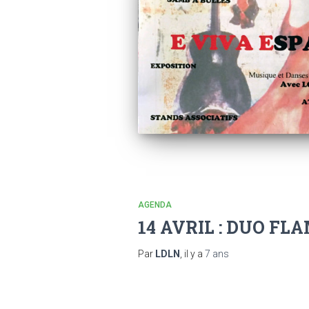
AGENDA
14 AVRIL : DUO F
Par
LDLN
, il y a
7 ans