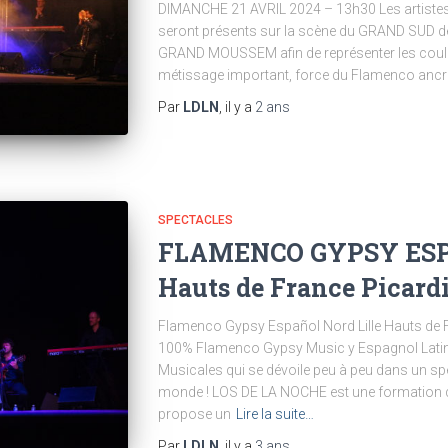
DIMANCHE 21 AVRIL 2024 – 13h30 Les artiste
seront présents sur la scène du GRAND SUD de
GRAND MOUSSEM afin de représenter les couleu
métissage important, force du Flamenco ancr
Par
LDLN
, il y a
2 ans
SPECTACLES
FLAMENCO GYPSY ESPA
Hauts de France Picard
Flamenco Gypsy Español Nord Lille Hauts de F
100% Flamenco Gypsy Music y Espagnol Latino.
Musicales qui se dévoile peu à peu dans un sp
monde ! LOS DE LA NOCHE est une formation d’
propose un
Lire la suite…
Par
LDLN
, il y a
3 ans