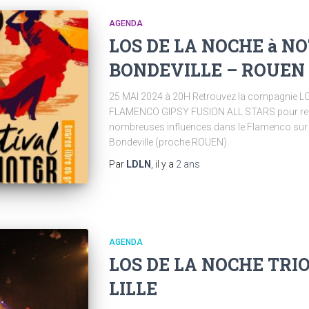
AGENDA
LOS DE LA NOCHE à N
BONDEVILLE – ROUEN 
25 MAI 2024 à 20H Retrouvez la compagnie 
FLAMENCO GIPSY FUSION ALL STARS pour représ
nombreuses influences dans le Flamenco sur l
Bondeville (proche ROUEN).
Par
LDLN
, il y a
2 ans
AGENDA
LOS DE LA NOCHE TR
LILLE