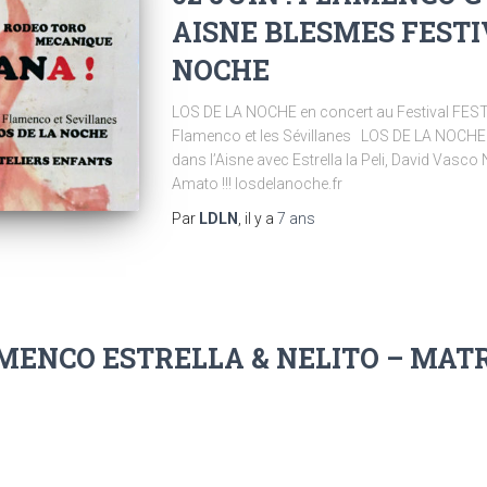
AISNE BLESMES FESTI
NOCHE
LOS DE LA NOCHE en concert au Festival FEST
Flamenco et les Sévillanes LOS DE LA NOCH
dans l’Aisne avec Estrella la Peli, David Vasco N
Amato !!! losdelanoche.fr
Par
LDLN
, il y a
7 ans
LAMENCO ESTRELLA & NELITO – MAT