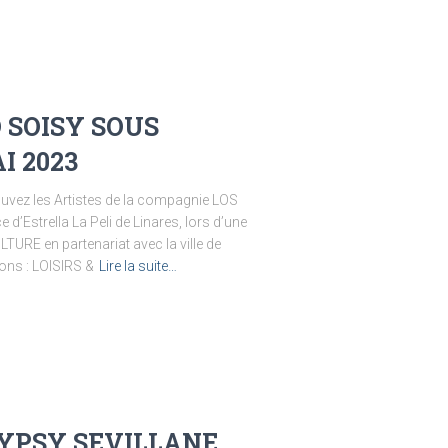
 SOISY SOUS
 2023
ez les Artistes de la compagnie LOS
’Estrella La Peli de Linares, lors d’une
URE en partenariat avec la ville de
s : LOISIRS &
Lire la suite…
GYPSY SEVILLANE