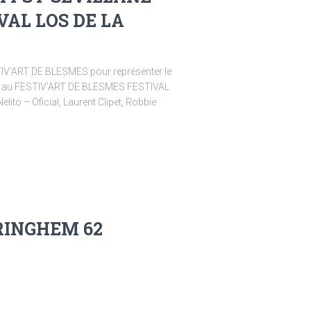
VAL LOS DE LA
IV’ART DE BLESMES pour représenter le
E au FESTIV’ART DE BLESMES FESTIVAL
elito – Oficial, Laurent Clipet, Robbie
RINGHEM 62