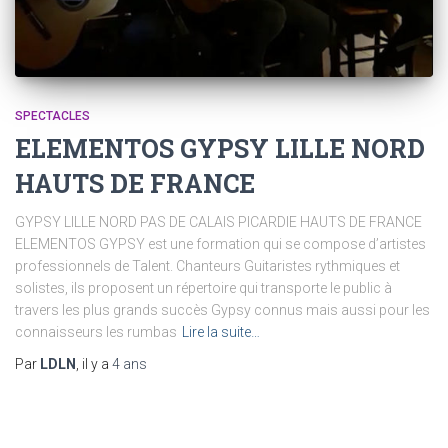
SPECTACLES
ELEMENTOS GYPSY LILLE NORD
HAUTS DE FRANCE
GYPSY LILLE NORD PAS DE CALAIS PICARDIE HAUTS DE FRANCE
ELEMENTOS GYPSY est une formation qui se compose d’artistes
professionnels de Talent. Chanteurs Guitaristes rythmiques et
solistes, ils proposent un répertoire qui transporte le public à
travers les plus grands succès Gypsy connus mais aussi pour les
connaisseurs les rumbas
Lire la suite…
Par
LDLN
, il y a
4 ans