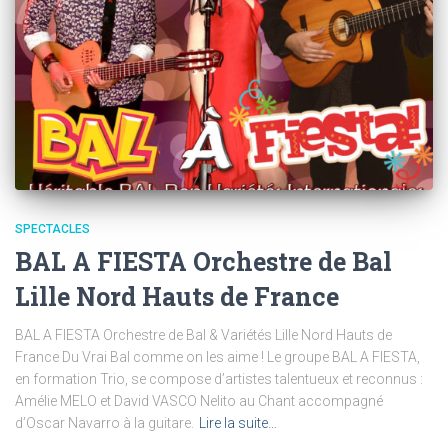
SPECTACLES
BAL A FIESTA Orchestre de Bal
Lille Nord Hauts de France
BAL A FIESTA Orchestre de Bal & Variétés Lille Nord Hauts de
France Du Vrai Bal comme on les aime ! Le groupe BAL A FIESTA,
en formation Trio, se compose d’artistes talentueux et reconnus :
Amélie MELO et David VASCO Nelito au Chant accompagné
d’Oscar Navarro à la guitare.
Lire la suite…