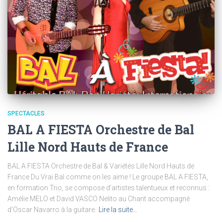
SPECTACLES
BAL A FIESTA Orchestre de Bal
Lille Nord Hauts de France
BAL A FIESTA Orchestre de Bal & Variétés Lille Nord Hauts de
France Du Vrai Bal comme on les aime ! Le groupe BAL A FIESTA,
en formation Trio, se compose d’artistes talentueux et reconnus :
Amélie MELO et David VASCO Nelito au Chant accompagné
d’Oscar Navarro à la guitare.
Lire la suite…