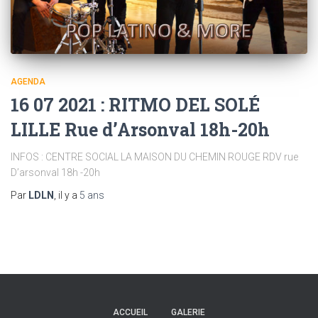
AGENDA
16 07 2021 : RITMO DEL SOLÉ
LILLE Rue d’Arsonval 18h-20h
INFOS : CENTRE SOCIAL LA MAISON DU CHEMIN ROUGE RDV rue
D’arsonval 18h -20h
Par
LDLN
, il y a
5 ans
ACCUEIL
GALERIE