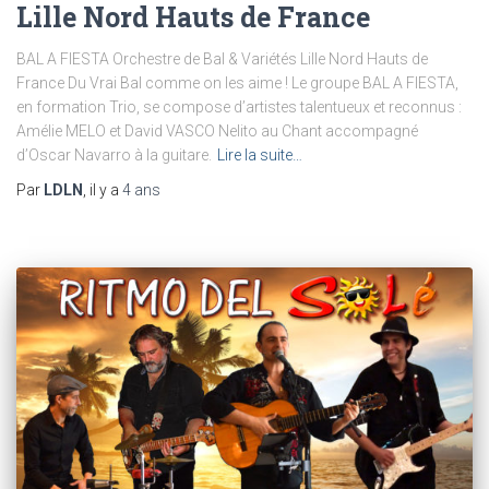
Lille Nord Hauts de France
BAL A FIESTA Orchestre de Bal & Variétés Lille Nord Hauts de
France Du Vrai Bal comme on les aime ! Le groupe BAL A FIESTA,
en formation Trio, se compose d’artistes talentueux et reconnus :
Amélie MELO et David VASCO Nelito au Chant accompagné
d’Oscar Navarro à la guitare.
Lire la suite…
Par
LDLN
, il y a
4 ans